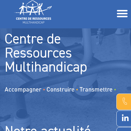
L’accompagnement de la personne polyhandicapée Comment fait-on ?
Parents, proches, professionnels, étudiants, associations Comment vous aider ?
Centre de
Ressources
Multihandicap
Accompagner
Construire
Transmettre
•
•
•