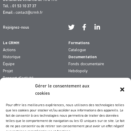
Tél. : 01 53 10 37 37
Email :
contact@crmh.fr
Rejoignez-nous
Le CRMH
Formations
Actions
Catalogue
Historique
Documentation
Équipe
Fonds documentaire
Projet
Hebdopoly
Rapport d’activité
Gérer le consentement aux
De qui parle-t-on ?
cookies
Comment fait-on ?
Comment vous aider ?
Pour offrir les meilleures expériences, nous utilisons des technologies telles
que les cookies pour stocker et/ou accéder aux informations des appareils. Le
fait de consentir à ces technologies nous permettra de traiter des données
Actualités du CRMH
telles que le comportement de navigation ou les ID uniques sur ce site. Le fait
Formations
de ne pas consentir ou de retirer son consentement peut avoir un effet négatif