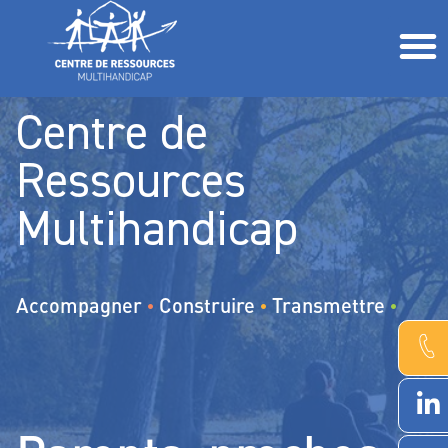
L’accompagnement de la personne polyhandicapée Comment fait-on ?
Parents, proches, professionnels, étudiants, associations Comment vous aider ?
Centre de
Ressources
Multihandicap
Accompagner
Construire
Transmettre
•
•
•