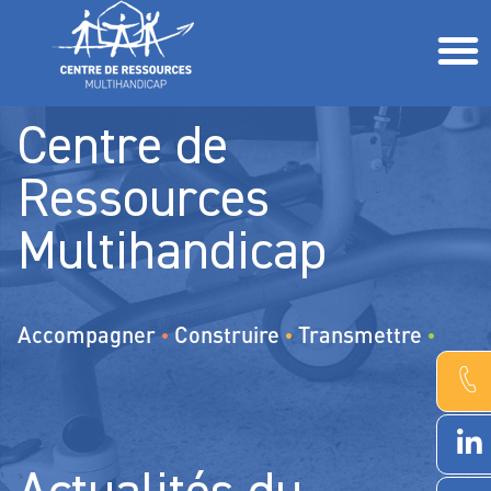
L’accompagnement de la personne polyhandicapée Comment fait-on ?
Parents, proches, professionnels, étudiants, associations Comment vous aider ?
Centre de
Ressources
Multihandicap
Accompagner
Construire
Transmettre
•
•
•