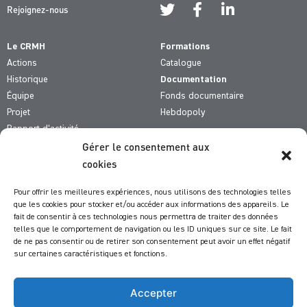
Rejoignez-nous
Le CRMH
Formations
Actions
Catalogue
Historique
Documentation
Équipe
Fonds documentaire
Projet
Hebdopoly
Rapport d’activité
Gérer le consentement aux
De qui parle-t-on ?
cookies
Comment fait-on ?
Pour offrir les meilleures expériences, nous utilisons des technologies telles
Comment vous aider ?
que les cookies pour stocker et/ou accéder aux informations des appareils. Le
fait de consentir à ces technologies nous permettra de traiter des données
Actualités du CRMH
telles que le comportement de navigation ou les ID uniques sur ce site. Le fait
Formations
de ne pas consentir ou de retirer son consentement peut avoir un effet négatif
sur certaines caractéristiques et fonctions.
Groupes
Réunions
Information
Accepter