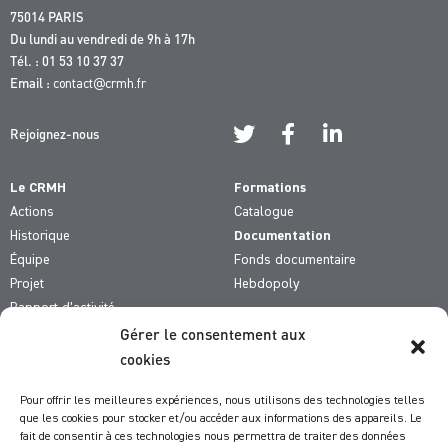
75014 PARIS
Du lundi au vendredi de 9h à 17h
Tél. : 01 53 10 37 37
Email :
contact@crmh.fr
Rejoignez-nous
Le CRMH
Formations
Actions
Catalogue
Historique
Documentation
Équipe
Fonds documentaire
Projet
Hebdopoly
Rapport d’activité
Gérer le consentement aux
De qui parle-t-on ?
cookies
Comment fait-on ?
Pour offrir les meilleures expériences, nous utilisons des technologies telles
Comment vous aider ?
que les cookies pour stocker et/ou accéder aux informations des appareils. Le
fait de consentir à ces technologies nous permettra de traiter des données
Actualités du CRMH