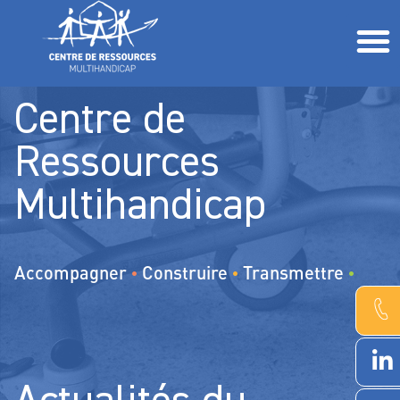
L’accompagnement de la personne polyhandicapée Comment fait-on ?
Parents, proches, professionnels, étudiants, associations Comment vous aider ?
Centre de
Ressources
Multihandicap
Accompagner
Construire
Transmettre
•
•
•